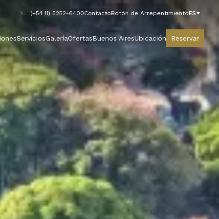
(+54 11) 5252-6400
Contacto
Botón de Arrepentimiento
ES
iones
Servicios
Galería
Ofertas
Buenos Aires
Ubicación
Reservar