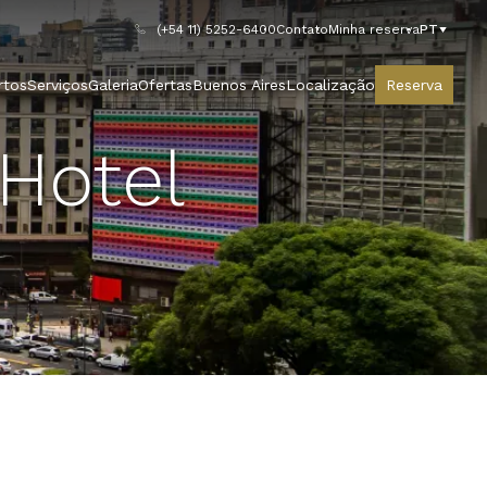
(+54 11) 5252-6400
Contato
Minha reserva
PT
rtos
Serviços
Galeria
Ofertas
Buenos Aires
Localização
Reserva
 Hotel