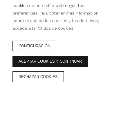
cookies de este sitio web según tus
Cerrito 286 (C1010AAF) Ciudad de Buenos Aires
preferencias. Para obtener más información
Argentina
sobre el uso de las cookies y tus derechos,
(+54 11) 5252-6400
accede a la Política de cookies
reservas@hotelbristol.com.ar
¿CÓMO LLEGAR?
CONFIGURACIÓN
ACEPTAR COOKIES Y CONTINUAR
RECHAZAR COOKIES
© 2026 Bristol Hotel
Desarrollado por
GNA Hotel Solutions